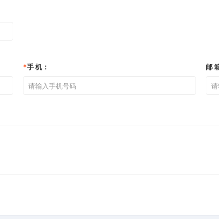
*
手 机：
邮 