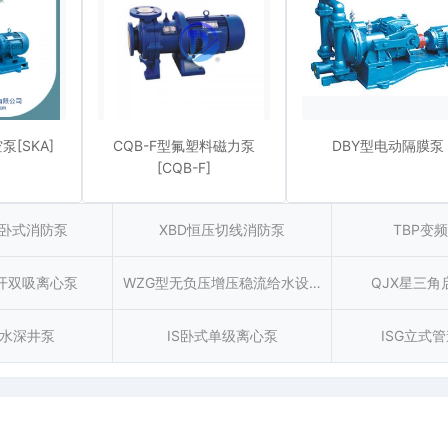
泵[SKA]
CQB-F型氟塑料磁力泵
DBY型电动隔膜泵
[CQB-F]
型卧式消防泵
XBD恒压切线消防泵
TBP变
开双吸离心泵
WZG型无负压增压稳流给水设备
QJX星三角
潜水深井泵
IS卧式单级离心泵
ISG立式